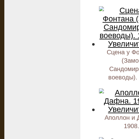
Сцена у Ф
(Замо
Сандомир
воеводы).
Аполлон и 
1908