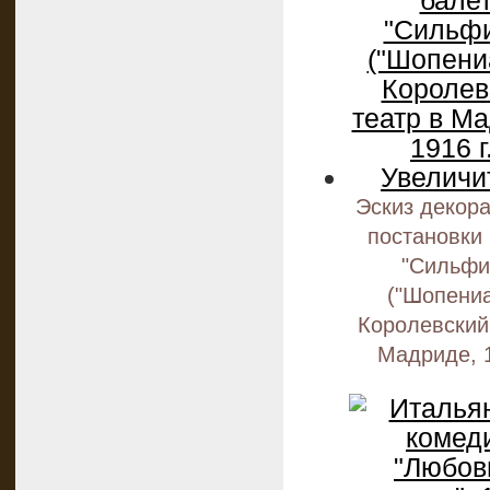
Эскиз декор
постановки
"Сильфи
("Шопениа
Королевский
Мадриде, 1