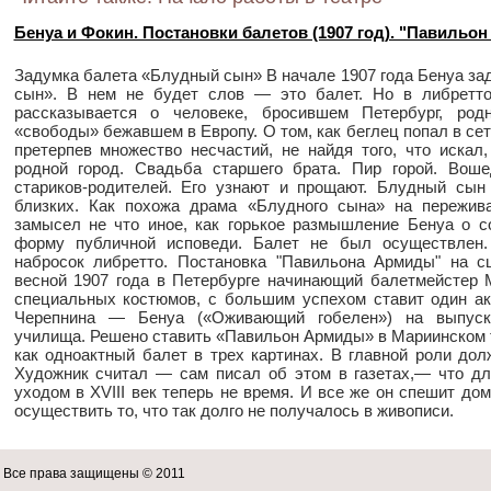
Бенуа и Фокин. Постановки балетов (1907 год). "Павильо
Задумка балета «Блудный сын» В начале 1907 года Бенуа з
сын». В нем не будет слов — это балет. Но в либретто,
рассказывается о человеке, бросившем Петербург, ро
«свободы» бежавшем в Европу. О том, как беглец попал в сет
претерпев множество несчастий, не найдя того, что искал
родной город. Свадьба старшего брата. Пир горой. Вош
стариков-родителей. Его узнают и прощают. Блудный сын
близких. Как похожа драма «Блудного сына» на пережива
замысел не что иное, как горькое размышление Бенуа о с
форму публичной исповеди. Балет не был осуществлен.
набросок либретто. Постановка "Павильона Армиды" на с
весной 1907 года в Петербурге начинающий балетмейстер М
специальных костюмов, с большим успехом ставит один а
Черепнина — Бенуа («Оживающий гобелен») на выпускн
училища. Решено ставить «Павильон Армиды» в Мариинском т
как одноактный балет в трех картинах. В главной роли до
Художник считал — сам писал об этом в газетах,— что д
уходом в XVIII век теперь не время. И все же он спешит до
осуществить то, что так долго не получалось в живописи.
Все права защищены © 2011