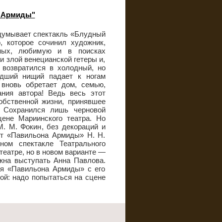
н Армиды"
адумывает спектакль «Блудный
 которое сочинил художник,
дных, любимую и в поисках
и злой венецианской гетеры и,
, возвратился в холодный, но
едший нищий падает к ногам
 вновь обретает дом, семью,
ния автора! Ведь весь этот
обственной жизни, принявшее
 Сохранился лишь черновой
цене Мариинского театра. Но
. М. Фокин, без декораций и
кт «Павильона Армиды» Н. Н.
ом спектакле Театрального
еатре, но в новом варианте —
лжна выступать Анна Павлова.
ля «Павильона Армиды» с его
мой: надо попытаться на сцене