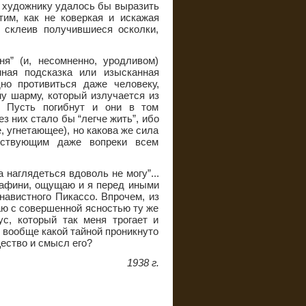
м художнику удалось бы выразить
тим, как не коверкая и искажая
 склеив получившиеся осколки,
я” (и, несомненно, уродливом)
ная подсказка или изысканная
но противиться даже человеку,
у шарму, который излучается из
я. Пусть погибнут и они в том
з них стало бы “легче жить”, ибо
 угнетающее), но какова же сила
йствующим даже вопреки всем
а наглядеться вдоволь не могу”...
рафини, ощущаю и я перед иными
навистного Пикассо. Впрочем, из
ю с совершенной ясностью ту же
с, который так меня трогает и
и вообще какой тайной проникнуто
щество и смысл его?
1938 г.