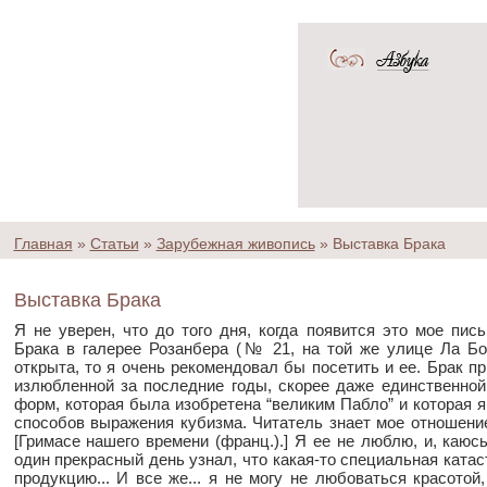
Главная
»
Статьи
»
Зарубежная живопись
»
Выставка Брака
Выставка Брака
Я не уверен, что до того дня, когда появится это мое пис
Брака в галерее Розанбера (№ 21, на той же улице Ла Бо
открыта, то я очень рекомендовал бы посетить и ее. Брак пр
излюбленной за последние годы, скорее даже единственно
форм, которая была изобретена “великим Пабло” и которая я
способов выражения кубизма. Читатель знает мое отношение к
[Гримасе нашего времени (франц.).] Я ее не люблю, и, каюс
один прекрасный день узнал, что какая-то специальная кат
продукцию... И все же... я не могу не любоваться красотой,