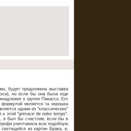
ьмо, будет продолжена выставка
эси), но если бы она была еще
инадлежит к группе Пикассо. Его
й формулой является та окрошка
вляется одним из “классических”
 этой “grimace de notre temps”.
ь, я был бы счастлив, если бы в
астрофа уничтожила всю подобную
 светящейся из картин Брака, и,