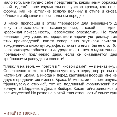
мало того, мне трудно себе представить, каким иным образо
свой “идеал”, свое изумительное чувство краски, как не э
формы, как не истолчив всякую всячину в ступе и снова
обломки и обрывки в произвольном порядке.
В какой пропорции в этом “передовом для вчерашнего дн
искусстве заключается самовнушение, в какой — подлин
красочная призванность, невозможно определить. Но труд
ненавидящему уродство, юродство и нарочитую гримасу, том
этих произведений, как-то совершенно окутывая зрител
вожделенном мною ауто-да-фе, плакать о них я бы не стал (бе
в покоряющем соблазне этих уродств есть нечто мучительное,
прельщения подлинного дара, если он оказывается де
требованиям рассудка и совести!
“Гляжу я на тебя, — поется в “Пиковой даме”, — и ненавижу, 
Совершенно то же, что Герман чувствует перед портретом г
картинами Брака, а иногда и перед картинами вообще мне не
двух я предпочитаю именно Брака. Моментами я в нем ощуща
“французскую стихию”, тот же подлинный французский вку
волнует в Шардене, в Дега, в Вюйаре. Какая тайна живопись 
все искусство! Но разве не в этой “таинственности” самое су
Читайте также...