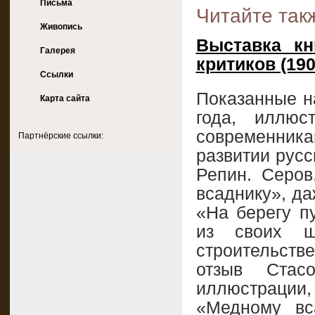
Письма
Читайте так
Живопись
Выставка к
Галерея
критиков (190
Ссылки
Показанные на
Карта сайта
года, иллю
современник
Партнёрские ссылки:
развитии русс
Репин. Серов
всаднику», да
«На берегу пу
из своих 
строительстве
отзыв Стас
иллюстраци
«Медному вс